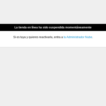
La tienda en línea ha sido suspendida momentáneamente
Si es tuya y quieres reactivarla, entra a
tu Administrador Nube
.