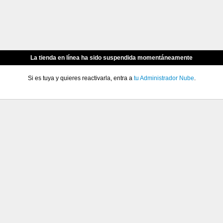
La tienda en línea ha sido suspendida momentáneamente
Si es tuya y quieres reactivarla, entra a
tu Administrador Nube
.